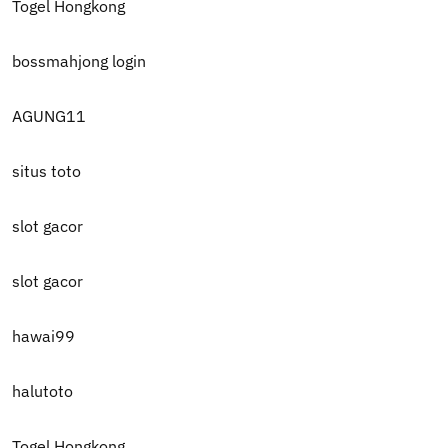
Togel Hongkong
bossmahjong login
AGUNG11
situs toto
slot gacor
slot gacor
hawai99
halutoto
Togel Hongkong