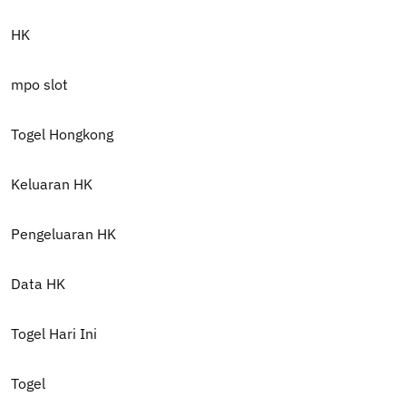
HK
mpo slot
Togel Hongkong
Keluaran HK
Pengeluaran HK
Data HK
Togel Hari Ini
Togel