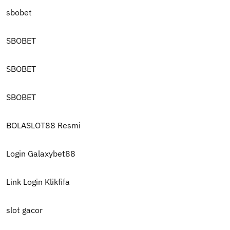
sbobet
SBOBET
SBOBET
SBOBET
BOLASLOT88 Resmi
Login Galaxybet88
Link Login Klikfifa
slot gacor