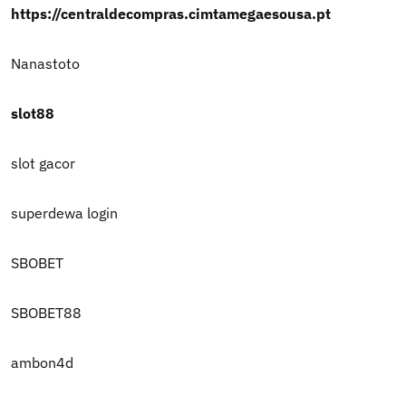
https://centraldecompras.cimtamegaesousa.pt
Nanastoto
slot88
slot gacor
superdewa login
SBOBET
SBOBET88
ambon4d