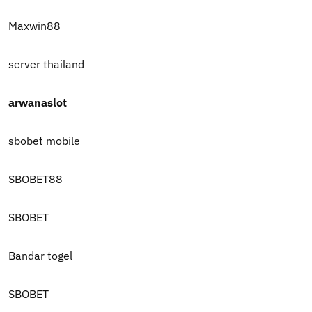
Maxwin88
server thailand
arwanaslot
sbobet mobile
SBOBET88
SBOBET
Bandar togel
SBOBET