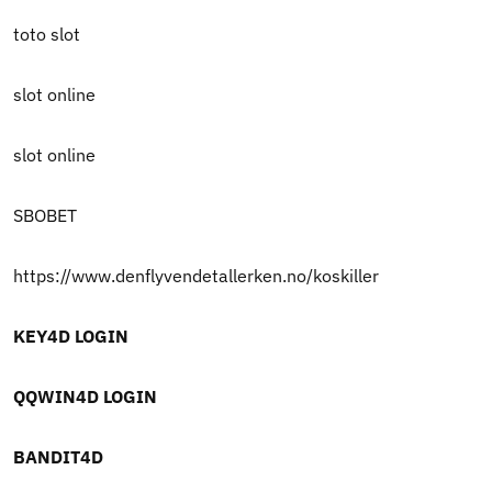
toto slot
slot online
slot online
SBOBET
https://www.denflyvendetallerken.no/koskiller
KEY4D LOGIN
QQWIN4D LOGIN
BANDIT4D