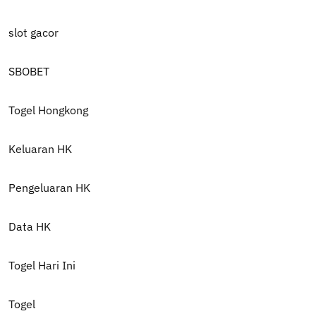
slot gacor
SBOBET
Togel Hongkong
Keluaran HK
Pengeluaran HK
Data HK
Togel Hari Ini
Togel