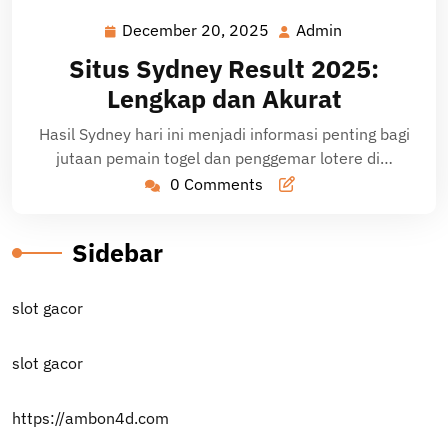
December 20, 2025
Admin
December
Admin
20,
Situs Sydney Result 2025:
2025
Lengkap dan Akurat
Hasil Sydney hari ini menjadi informasi penting bagi
jutaan pemain togel dan penggemar lotere di…
0 Comments
Sidebar
slot gacor
slot gacor
https://ambon4d.com