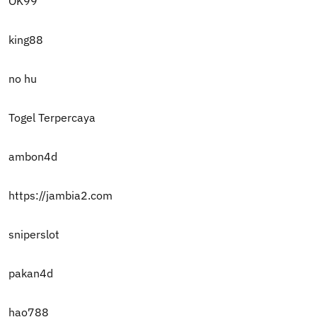
OK99
king88
no hu
Togel Terpercaya
ambon4d
https://jambia2.com
sniperslot
pakan4d
hao788