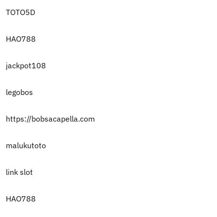
TOTO5D
HAO788
jackpot108
legobos
https://bobsacapella.com
malukutoto
link slot
HAO788