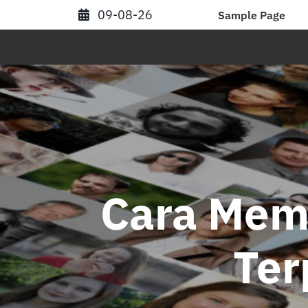
Skip
09-08-26
Sample Page
to
content
Cara Memi
Ter