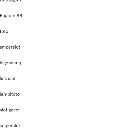
Rajaqris88
toto
sniperslot
legendaqq
link slot
jambitoto
slot gacor
sniperslot