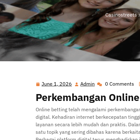
Casinostreets
June 1, 2026
Admin
0 Comments
June
Admin
1,
Perkembangan Online B
2026
Online betting telah mengalami perkembangan
digital. Kehadiran internet berkecepatan ti
layanan secara lebih mudah dan praktis. Dalam
satu topik yang sering dibahas karena berka
Berbagai platform digital terus menghadirka