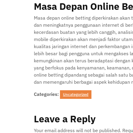
Masa Depan Online Bet
Masa depan online betting diperkirakan akan
dan meningkatnya penggunaan internet di berba
kecerdasan buatan yang lebih canggih, analis
mobile diperkirakan akan menjadi faktor utama
kualitas jaringan internet dan perkembangan 
lebih besar bagi pengguna untuk mengakses l
kemungkinan akan terus beradaptasi dengan 
yang berfokus pada kenyamanan, keamanan, d
online betting dipandang sebagai salah satu b
dan memengaruhi berbagai aspek kehidupan 
Categories:
Uncategorized
Leave a Reply
Your email address will not be published.
Requ