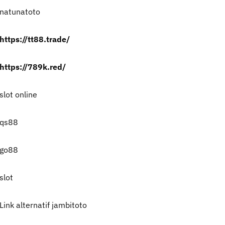
natunatoto
https://tt88.trade/
https://789k.red/
slot online
qs88
go88
slot
Link alternatif jambitoto