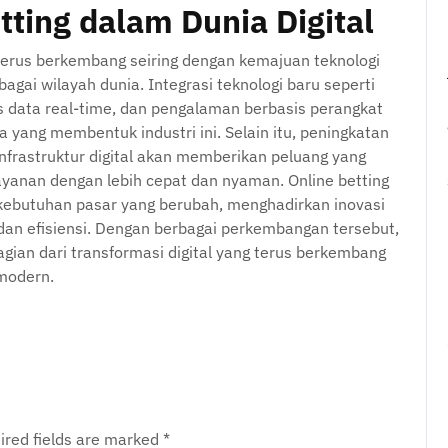
ting dalam Dunia Digital
 terus berkembang seiring dengan kemajuan teknologi
gai wilayah dunia. Integrasi teknologi baru seperti
is data real-time, dan pengalaman berbasis perangkat
 yang membentuk industri ini. Selain itu, peningkatan
infrastruktur digital akan memberikan peluang yang
ayanan dengan lebih cepat dan nyaman. Online betting
kebutuhan pasar yang berubah, menghadirkan inovasi
an efisiensi. Dengan berbagai perkembangan tersebut,
agian dari transformasi digital yang terus berkembang
modern.
ired fields are marked
*