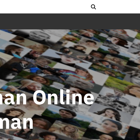
han Online
Aman