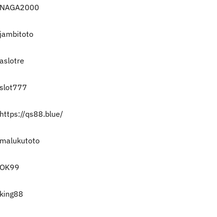
NAGA2000
jambitoto
aslotre
slot777
https://qs88.blue/
malukutoto
OK99
king88