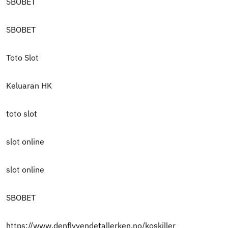
SBOBET
SBOBET
Toto Slot
Keluaran HK
toto slot
slot online
slot online
SBOBET
https://www.denflyvendetallerken.no/koskiller