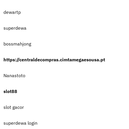
dewartp
superdewa
bossmahjong
https://centraldecompras.cimtamegaesousa.pt
Nanastoto
slot88
slot gacor
superdewa login