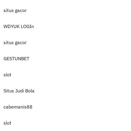
situs gacor
WDYUK LOGIn
situs gacor
GESTUNBET
slot
Situs Judi Bola
cabemanis88
slot