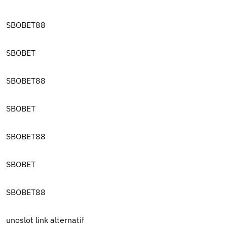
SBOBET88
SBOBET
SBOBET88
SBOBET
SBOBET88
SBOBET
SBOBET88
unoslot link alternatif