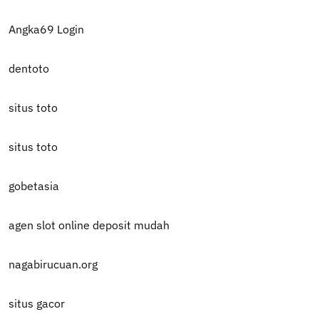
Angka69 Login
dentoto
situs toto
situs toto
gobetasia
agen slot online deposit mudah
nagabirucuan.org
situs gacor