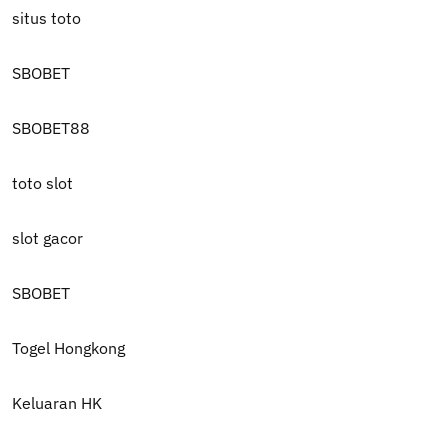
situs toto
SBOBET
SBOBET88
toto slot
slot gacor
SBOBET
Togel Hongkong
Keluaran HK