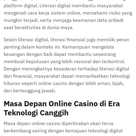
platform digital. Literasi digital membantu masyarakat
mengenali cara kerja sistem online, memahami risiko yang
mungkin terjadi, serta menjaga keamanan data pribadi
saat beraktivitas di dunia maya.
Selain literasi digital, literasi finansial juga memiliki peran
penting dalam konteks ini. Kemampuan mengelola
keuangan dengan baik dapat membantu seseorang
membuat keputusan yang lebih rasional dan terkontrol.
Dengan meningkatnya kesadaran terhadap literasi digital
dan finansial, masyarakat dapat memanfaatkan teknologi
hiburan seperti online casino dengan lebih aman, bijak,
dan bertanggung jawab.
Masa Depan Online Casino di Era
Teknologi Canggih
Masa depan online casino diperkirakan akan terus
berkembang seiring dengan kemajuan teknologi digital