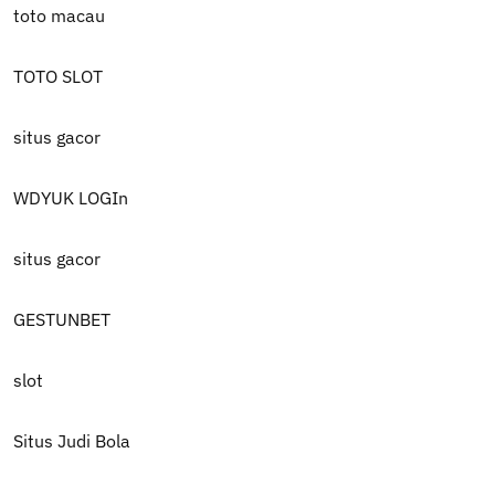
toto macau
TOTO SLOT
situs gacor
WDYUK LOGIn
situs gacor
GESTUNBET
slot
Situs Judi Bola