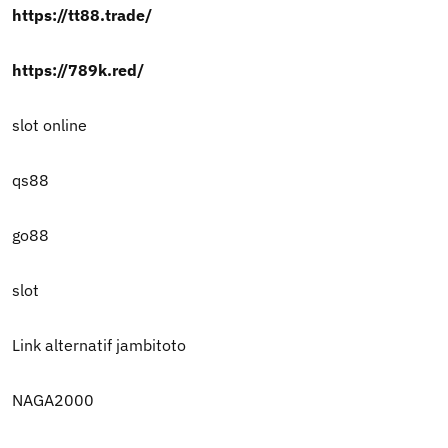
https://tt88.trade/
https://789k.red/
slot online
qs88
go88
slot
Link alternatif jambitoto
NAGA2000