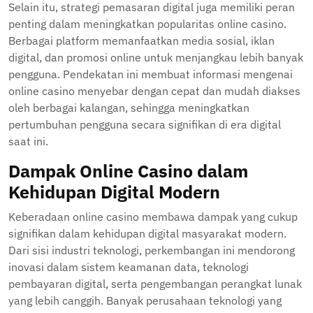
Selain itu, strategi pemasaran digital juga memiliki peran
penting dalam meningkatkan popularitas online casino.
Berbagai platform memanfaatkan media sosial, iklan
digital, dan promosi online untuk menjangkau lebih banyak
pengguna. Pendekatan ini membuat informasi mengenai
online casino menyebar dengan cepat dan mudah diakses
oleh berbagai kalangan, sehingga meningkatkan
pertumbuhan pengguna secara signifikan di era digital
saat ini.
Dampak Online Casino dalam
Kehidupan Digital Modern
Keberadaan online casino membawa dampak yang cukup
signifikan dalam kehidupan digital masyarakat modern.
Dari sisi industri teknologi, perkembangan ini mendorong
inovasi dalam sistem keamanan data, teknologi
pembayaran digital, serta pengembangan perangkat lunak
yang lebih canggih. Banyak perusahaan teknologi yang