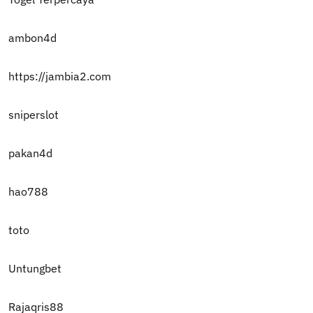
ambon4d
https://jambia2.com
sniperslot
pakan4d
hao788
toto
Untungbet
Rajaqris88