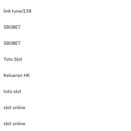
link tunai138
SBOBET
SBOBET
Toto Slot
Keluaran HK
toto slot
slot online
slot online