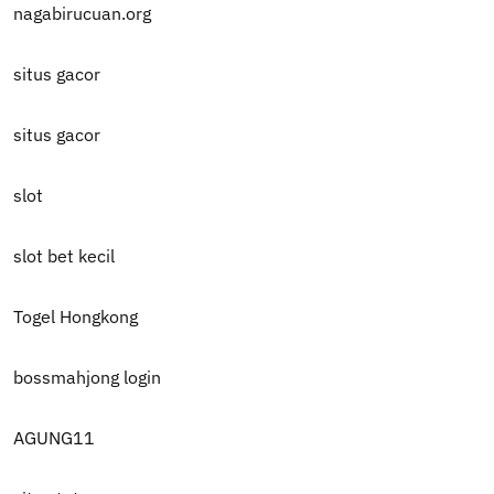
nagabirucuan.org
situs gacor
situs gacor
slot
slot bet kecil
Togel Hongkong
bossmahjong login
AGUNG11