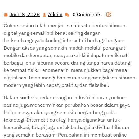
June 8, 2026
Admin
0 Comments
June
Admin
8,
Online casino telah menjadi salah satu bentuk hiburan
2026
digital yang semakin dikenal seiring dengan
berkembangnya teknologi internet di berbagai negara.
Dengan akses yang semakin mudah melalui perangkat
mobile dan komputer, masyarakat kini dapat menikmati
berbagai jenis hiburan secara daring tanpa harus datang
ke tempat fisik. Fenomena ini menunjukkan bagaimana
digitalisasi telah mengubah cara orang mengakses hiburan
modern yang lebih cepat, praktis, dan fleksibel.
Dalam konteks perkembangan industri hiburan, online
casino juga mencerminkan perubahan besar dalam gaya
hidup masyarakat yang semakin bergantung pada
teknologi. Internet tidak lagi hanya digunakan untuk
komunikasi, tetapi juga untuk berbagai aktivitas hiburan
yang semakin beragam. Perubahan ini membuat online