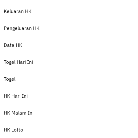
Keluaran HK
Pengeluaran HK
Data HK
Togel Hari Ini
Togel
HK Hari Ini
HK Malam Ini
HK Lotto