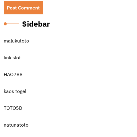
Sidebar
malukutoto
link slot
HAO788
kaos togel
TOTO5D
natunatoto