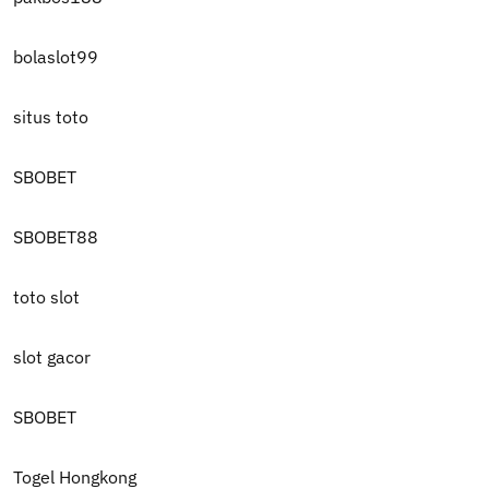
bolaslot99
situs toto
SBOBET
SBOBET88
toto slot
slot gacor
SBOBET
Togel Hongkong