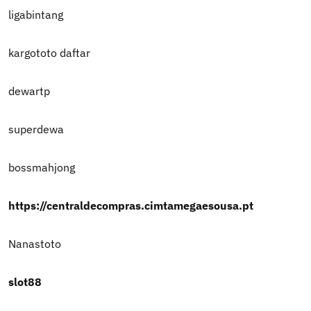
ligabintang
kargototo daftar
dewartp
superdewa
bossmahjong
https://centraldecompras.cimtamegaesousa.pt
Nanastoto
slot88