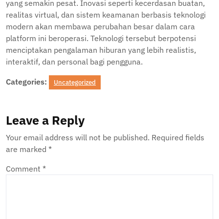
yang semakin pesat. Inovasi seperti kecerdasan buatan,
realitas virtual, dan sistem keamanan berbasis teknologi
modern akan membawa perubahan besar dalam cara
platform ini beroperasi. Teknologi tersebut berpotensi
menciptakan pengalaman hiburan yang lebih realistis,
interaktif, dan personal bagi pengguna.
Categories:
Uncategorized
Leave a Reply
Your email address will not be published.
Required fields
are marked
*
Comment
*