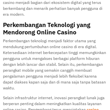
casino menjadi bagian dari ekosistem digital yang terus
berkembang dan menarik perhatian banyak pengguna di
era modern.
Perkembangan Teknologi yang
Mendorong Online Casino
Perkembangan teknologi menjadi faktor utama yang
mendukung pertumbuhan online casino di era digital.
Ketersediaan internet berkecepatan tinggi memungkinkan
pengguna untuk mengakses berbagai platform hiburan
dengan lebih lancar dan stabil. Selain itu, perkembangan
perangkat mobile yang semakin canggih membuat
pengalaman pengguna menjadi lebih fleksibel karena
dapat diakses kapan saja dan di mana saja tanpa batasan
waktu.
Selain infrastruktur internet, inovasi perangkat lunak juga
berperan penting dalam meningkatkan kualitas layanan
online casino. Pengembang terus menciptakan
casino