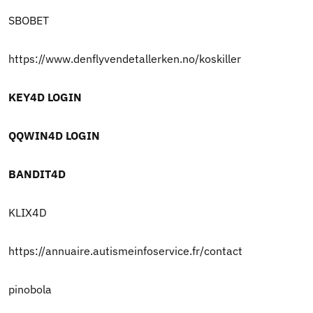
SBOBET
https://www.denflyvendetallerken.no/koskiller
KEY4D LOGIN
QQWIN4D LOGIN
BANDIT4D
KLIX4D
https://annuaire.autismeinfoservice.fr/contact
pinobola