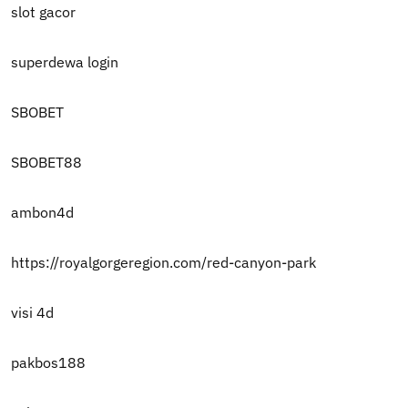
slot gacor
superdewa login
SBOBET
SBOBET88
ambon4d
https://royalgorgeregion.com/red-canyon-park
visi 4d
pakbos188