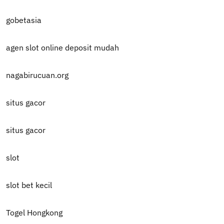
gobetasia
agen slot online deposit mudah
nagabirucuan.org
situs gacor
situs gacor
slot
slot bet kecil
Togel Hongkong