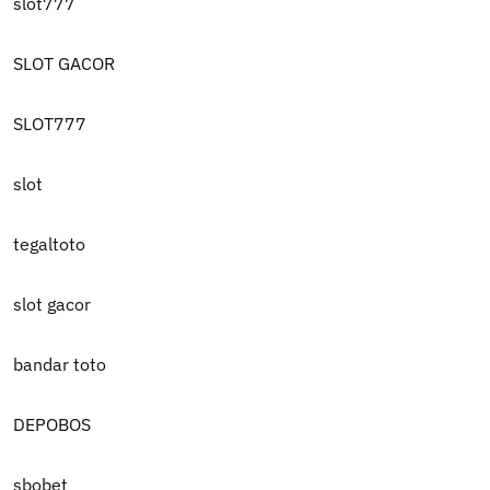
slot777
SLOT GACOR
SLOT777
slot
tegaltoto
slot gacor
bandar toto
DEPOBOS
sbobet