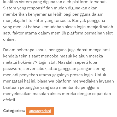
kualitas sistem yang digunakan oleh platform tersebut.
Sistem yang responsif dan mudah digunakan akan
memberikan kenyamanan lebih bagi pengguna dalam
menjelajahi fitur-fitur yang tersedia. Banyak pengguna
yang menilai bahwa kemudahan akses login menjadi salah
satu faktor utama dalam memilih platform permainan slot
online.
Dalam beberapa kasus, pengguna juga dapat mengalami
kendala teknis saat mencoba masuk ke akun mereka
melalui hokiwin77 login slot. Masalah seperti lupa
password, server sibuk, atau gangguan jaringan sering
menjadi penyebab utama gagalnya proses login. Untuk
mengatasi hal ini, biasanya platform menyediakan layanan
bantuan pelanggan yang siap membantu pengguna
menyelesaikan masalah akses mereka dengan cepat dan
efektif.
Categories:
Uncategorized