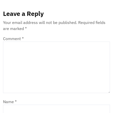
Leave a Reply
Your email address will not be published.
Required fields
are marked
*
Comment
*
Name
*