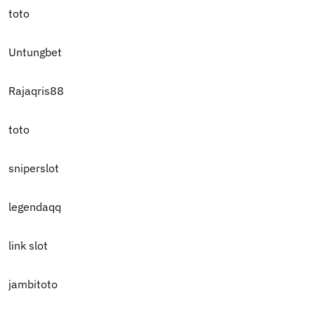
toto
Untungbet
Rajaqris88
toto
sniperslot
legendaqq
link slot
jambitoto