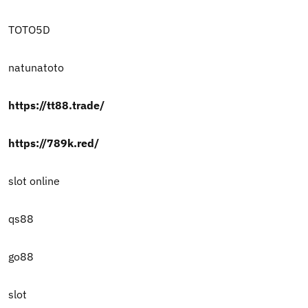
TOTO5D
natunatoto
https://tt88.trade/
https://789k.red/
slot online
qs88
go88
slot