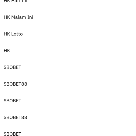
HK Hari Ini
HK Malam Ini
HK Lotto
HK
SBOBET
SBOBET88
SBOBET
SBOBET88
SBOBET