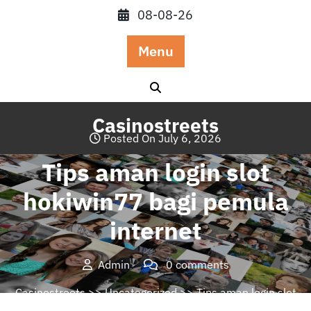
Skip
08-08-26
to
content
Menu
Casinostreets
Posted On July 6, 2026
Tips aman login slot
hokiwin77 bagi pemula
internet
Admin
0 comments
Casinostreets
>>
Uncategorized
>> Tips aman login slot
hokiwin77 bagi pemula internet