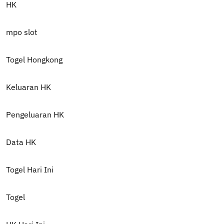
HK
mpo slot
Togel Hongkong
Keluaran HK
Pengeluaran HK
Data HK
Togel Hari Ini
Togel