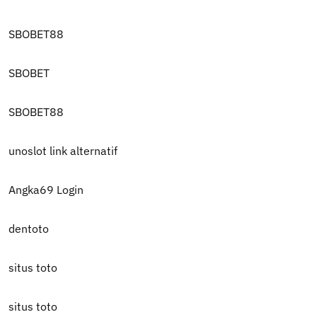
SBOBET88
SBOBET
SBOBET88
unoslot link alternatif
Angka69 Login
dentoto
situs toto
situs toto