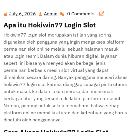
July 6, 2026
Admin
0 Comments
July
Admin
6,
Apa itu Hokiwin77 Login Slot
2026
Hokiwin77 login slot merupakan istilah yang sering
digunakan oleh pengguna yang ingin mengakses platform
permainan slot online melalui sebuah halaman masuk
atau login resmi. Dalam dunia hiburan digital, layanan
seperti ini biasanya menyediakan berbagai jenis
permainan berbasis mesin slot virtual yang dapat
dimainkan secara daring. Banyak pengguna mencari akses
hokiwin77 login slot karena dianggap sebagai pintu utama
untuk masuk ke dalam akun mereka dan menikmati
berbagai fitur yang tersedia di dalam platform tersebut.
Namun, penting untuk selalu memahami bahwa setiap
platform online memiliki aturan dan ketentuan yang harus
dipatuhi oleh penggunanya.